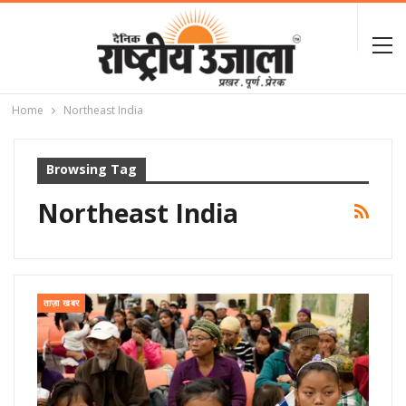
Home
Northeast India
Browsing Tag
Northeast India
ताज़ा खबर