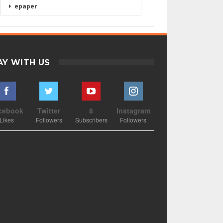
epaper
AY WITH US
cebook
Twitter
8
Instagram
Likes
Followers
Subscribers
Followers