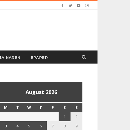
PANA NAREN
EPAPER
August 2026
M
T
W
T
F
S
S
1
2
3
4
5
6
7
8
9