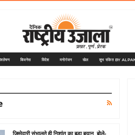
िश्लेषण
बिजनेस
विदेश
मनोरंजन
खेल
शुभ संकेत BY AL
e
जिम्मेदारी संभालते ही निशांत का बड़ा बयान, बोले-