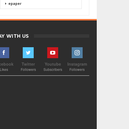
epaper
AY WITH US
cebook
Twitter
Youtube
Instagram
Likes
Followers
Subscribers
Followers