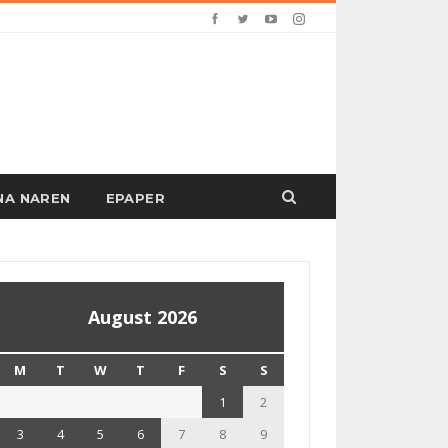
PANA NAREN
EPAPER
August 2026
M
T
W
T
F
S
S
1
2
3
4
5
6
7
8
9