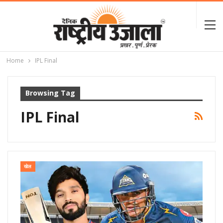
Home
IPL Final
Browsing Tag
IPL Final
खेल