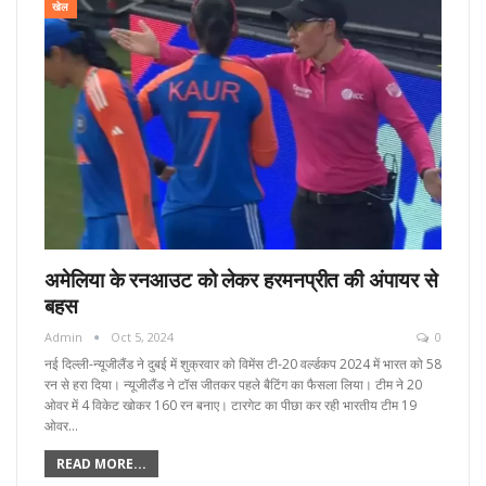
खेल
अमेलिया के रनआउट को लेकर हरमनप्रीत की अंपायर से
बहस
Admin
Oct 5, 2024
0
नई दिल्ली-न्यूजीलैंड ने दुबई में शुक्रवार को विमेंस टी-20 वर्ल्डकप 2024 में भारत को 58
रन से हरा दिया। न्यूजीलैंड ने टॉस जीतकर पहले बैटिंग का फैसला लिया। टीम ने 20
ओवर में 4 विकेट खोकर 160 रन बनाए। टारगेट का पीछा कर रही भारतीय टीम 19
ओवर…
READ MORE...