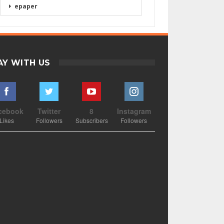
epaper
AY WITH US
cebook
Twitter
8
Instagram
Likes
Followers
Subscribers
Followers