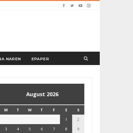
PANA NAREN
EPAPER
August 2026
M
T
W
T
F
S
S
1
2
3
4
5
6
7
8
9