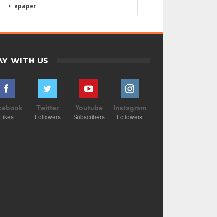
epaper
AY WITH US
cebook
Twitter
Youtube
Instagram
Likes
Followers
Subscribers
Followers