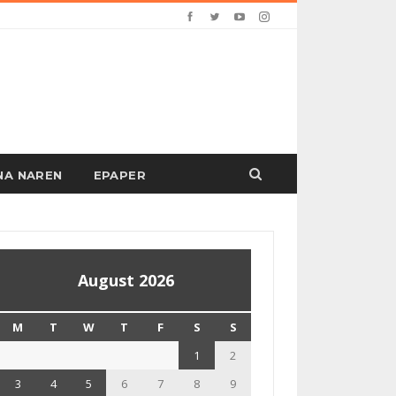
PANA NAREN
EPAPER
August 2026
M
T
W
T
F
S
S
1
2
3
4
5
6
7
8
9