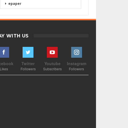
epaper
AY WITH US
cebook
Twitter
Youtube
Instagram
Likes
Followers
Subscribers
Followers