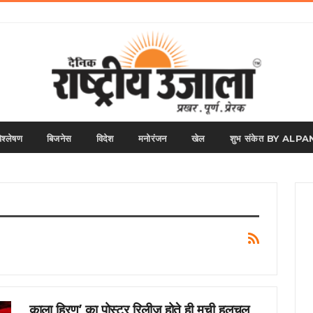
िश्लेषण
बिजनेस
विदेश
मनोरंजन
खेल
शुभ संकेत BY AL
काला हिरण’ का पोस्टर रिलीज होते ही मची हलचल,