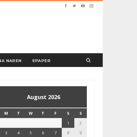
PANA NAREN
EPAPER
August 2026
M
T
W
T
F
S
S
1
2
3
4
5
6
7
8
9