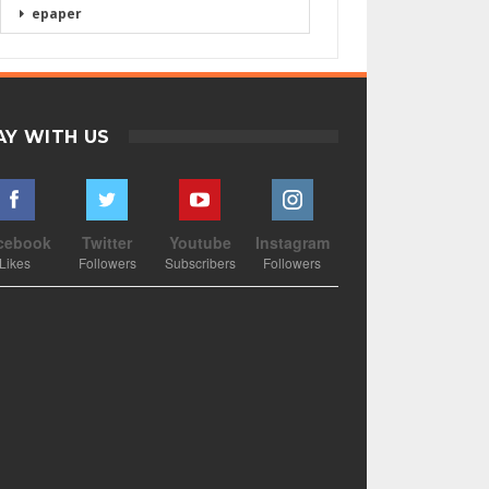
epaper
AY WITH US
cebook
Twitter
Youtube
Instagram
Likes
Followers
Subscribers
Followers