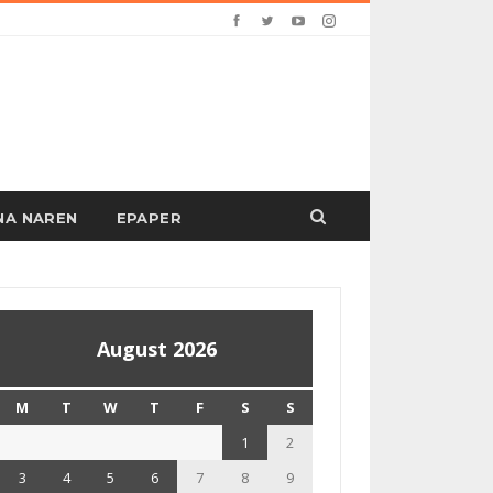
PANA NAREN
EPAPER
August 2026
M
T
W
T
F
S
S
1
2
3
4
5
6
7
8
9