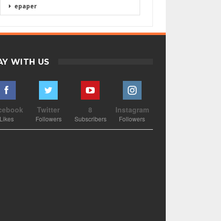
epaper
AY WITH US
cebook
Twitter
8
Instagram
Likes
Followers
Subscribers
Followers