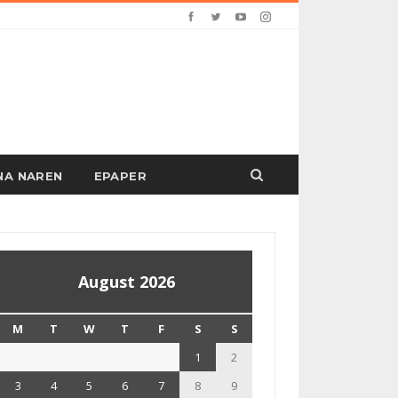
PANA NAREN
EPAPER
August 2026
M
T
W
T
F
S
S
1
2
3
4
5
6
7
8
9