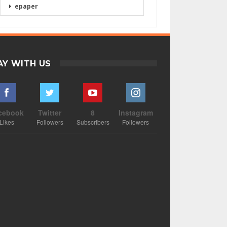
epaper
AY WITH US
cebook
Twitter
8
Instagram
Likes
Followers
Subscribers
Followers