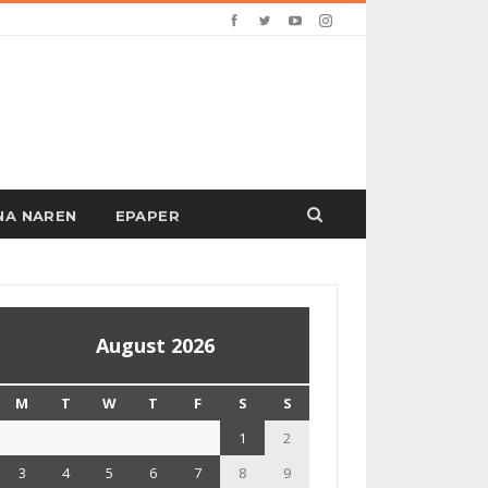
PANA NAREN
EPAPER
August 2026
M
T
W
T
F
S
S
1
2
3
4
5
6
7
8
9