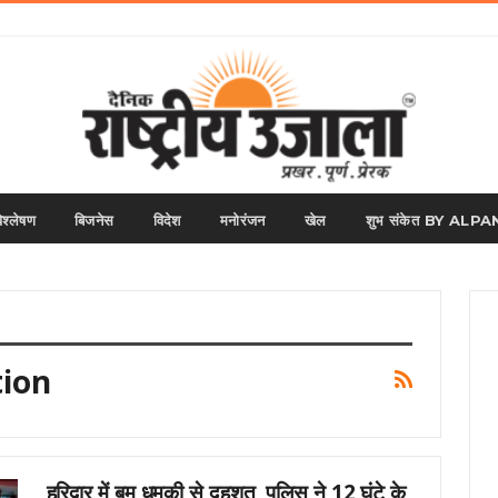
िश्लेषण
बिजनेस
विदेश
मनोरंजन
खेल
शुभ संकेत BY AL
tion
हरिद्वार में बम धमकी से दहशत, पुलिस ने 12 घंटे के