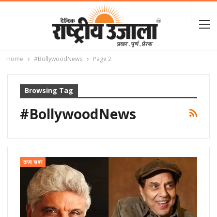
Home
#BollywoodNews
Page 2
Browsing Tag
#BollywoodNews
ताज़ा खबर