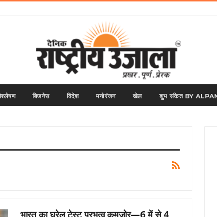
िश्लेषण
बिजनेस
विदेश
मनोरंजन
खेल
शुभ संकेत BY AL
भारत का घरेलू टेस्ट प्रभुत्व कमजोर—6 में से 4