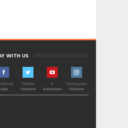
AY WITH US
cebook
Twitter
8
Instagram
Likes
Followers
Subscribers
Followers