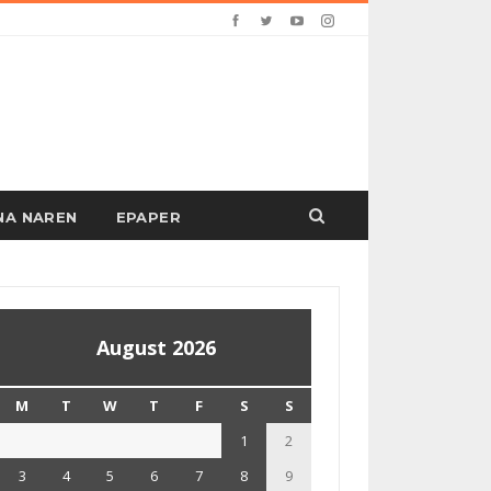
PANA NAREN
EPAPER
August 2026
M
T
W
T
F
S
S
1
2
3
4
5
6
7
8
9