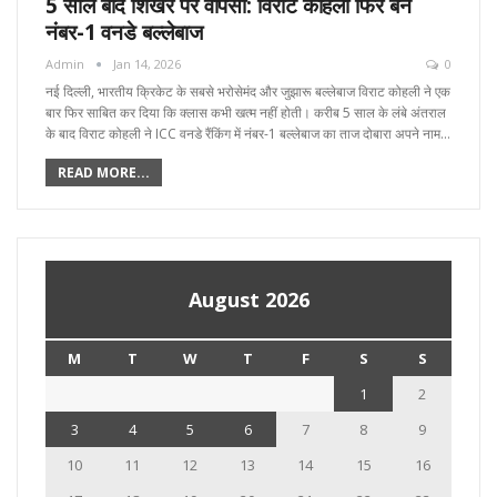
5 साल बाद शिखर पर वापसी: विराट कोहली फिर बने
नंबर-1 वनडे बल्लेबाज
Admin
Jan 14, 2026
0
नई दिल्ली, भारतीय क्रिकेट के सबसे भरोसेमंद और जुझारू बल्लेबाज विराट कोहली ने एक
बार फिर साबित कर दिया कि क्लास कभी खत्म नहीं होती। करीब 5 साल के लंबे अंतराल
के बाद विराट कोहली ने ICC वनडे रैंकिंग में नंबर-1 बल्लेबाज का ताज दोबारा अपने नाम…
READ MORE...
August 2026
M
T
W
T
F
S
S
1
2
3
4
5
6
7
8
9
10
11
12
13
14
15
16