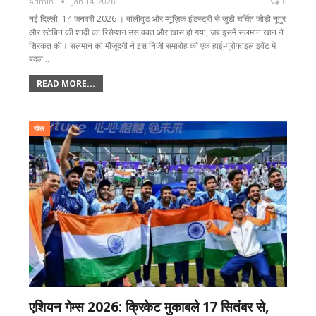
Admin
Jan 14, 2026
0
नई दिल्ली, 14 जनवरी 2026 । बॉलीवुड और म्यूज़िक इंडस्ट्री से जुड़ी चर्चित जोड़ी नूपुर
और स्टेबिन की शादी का रिसेप्शन उस वक्त और खास हो गया, जब इसमें सलमान खान ने
शिरकत की। सलमान की मौजूदगी ने इस निजी समारोह को एक हाई-प्रोफाइल इवेंट में
बदल…
READ MORE...
खेल
एशियन गेम्स 2026: क्रिकेट मुकाबले 17 सितंबर से,