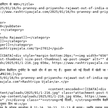
st-thumbnail size-post-thumbnail wp-post-image" alt="" d
ds/2025/01/1-216.jpg 656w, https://www.rashtriyaujala.co
 बैडमिंटन टूर्नामेंट के पहले दौर में हार गए हैं। बुधवार को नई दिल्ली में खेली जा
[&#8230;]</p>

16/hs-prannoy-and-priyanshu-rajawat-out-of-india-open-badmint
aujala.com">Rashtriya Ujala</a>.</p>

om:20px;"><img width="656" 
tent/uploads/2025/01/1-216.jpg" class="attachment-post-t
/wp-content/uploads/2025/01/1-216.jpg 656w, https://www
><p class=""><strong>नई दिल्ली, </strong>भारतीय बैडमिंटन खिलाड़ी एचए
ा दूसरा दिन था।</p>

ड़ी जापान के कोडाइ नराओका ने 21-16, 20-22, 21-13 से हराया। जबकि एचएस प्