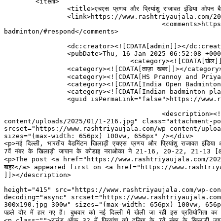
	<item>

		<title>एचएस प्रणय और प्रियांशु राजावत इंडिया ओपन बैडमिंटन से बाहर</title>

		<link>https://www.rashtriyaujala.com/2025/01/16/hs-prannoy-and-priyanshu-rajawat-out-of-india-open-badminton/</link>

					<comments>https://www.rashtriyaujala.com/2025/01/16/hs-prannoy-and-priyanshu-rajawat-out-of-india-open-
badminton/#respond</comments>

		<dc:creator><![CDATA[admin]]></dc:creator>

		<pubDate>Thu, 16 Jan 2025 06:52:08 +0000</pubDate>

				<category><![CDATA[खेल]]></category>

		<category><![CDATA[ताज़ा खबर]]></category>

		<category><![CDATA[HS Prannoy and Priyanshu Rajawat]]></category>

		<category><![CDATA[India Open Badminton]]></category>

		<category><![CDATA[Indian badminton player]]></category>

		<guid isPermaLink="false">https://www.rashtriyaujala.com/?p=27012</guid>

					<description><![CDATA[<div style="margin-bottom:20px;"><img width="656" height="415" src="https://www.rashtriyaujala.com/wp-
content/uploads/2025/01/1-216.jpg" class="attachment-po
srcset="https://www.rashtriyaujala.com/wp-content/uploa
sizes="(max-width: 656px) 100vw, 656px" /></div>

<p>नई दिल्ली, भारतीय बैडमिंटन खिलाड़ी एचएस प्रणय और प्रियांशु राजावत इंडिया ओपन
7वें नंबर के खिलाड़ी जापान के कोडाइ नराओका ने 21-16, 20-22, 21-13 
<p>The post <a href="https://www.rashtriyaujala.com/2025/01/
बाहर</a> appeared first on <a href="https://www.rashtriy
]]></description>

										<content:encoded><![CDATA[<div style="margin-bott
height="415" src="https://www.rashtriyaujala.com/wp-con
decoding="async" srcset="https://www.rashtriyaujala.com
300x190.jpg 300w" sizes="(max-width: 656px) 100vw, 656px" /></div
पहले दौर में हार गए हैं। बुधवार को नई दिल्ली में खेली जा रही इस प्रतियोगिता क
<p class="">राउंड ऑफ 32 में प्रियांशु को दुनिया के 7वें नंबर के खिला