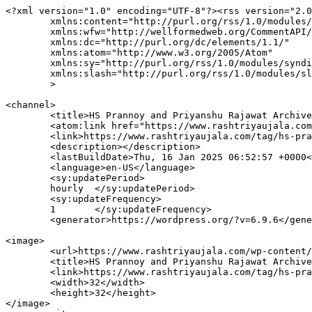
<?xml version="1.0" encoding="UTF-8"?><rss version="2.0
	xmlns:content="http://purl.org/rss/1.0/modules/content/"

	xmlns:wfw="http://wellformedweb.org/CommentAPI/"

	xmlns:dc="http://purl.org/dc/elements/1.1/"

	xmlns:atom="http://www.w3.org/2005/Atom"

	xmlns:sy="http://purl.org/rss/1.0/modules/syndication/"

	xmlns:slash="http://purl.org/rss/1.0/modules/slash/"

	>

<channel>

	<title>HS Prannoy and Priyanshu Rajawat Archives - Rashtriya Ujala</title>

	<atom:link href="https://www.rashtriyaujala.com/tag/hs-prannoy-and-priyanshu-rajawat/feed/" rel="self" type="application/rss+xml" />

	<link>https://www.rashtriyaujala.com/tag/hs-prannoy-and-priyanshu-rajawat/</link>

	<description></description>

	<lastBuildDate>Thu, 16 Jan 2025 06:52:57 +0000</lastBuildDate>

	<language>en-US</language>

	<sy:updatePeriod>

	hourly	</sy:updatePeriod>

	<sy:updateFrequency>

	1	</sy:updateFrequency>

	<generator>https://wordpress.org/?v=6.9.6</generator>

<image>

	<url>https://www.rashtriyaujala.com/wp-content/uploads/2025/08/Untitled-design-150x150.png</url>

	<title>HS Prannoy and Priyanshu Rajawat Archives - Rashtriya Ujala</title>

	<link>https://www.rashtriyaujala.com/tag/hs-prannoy-and-priyanshu-rajawat/</link>

	<width>32</width>

	<height>32</height>

</image> 
