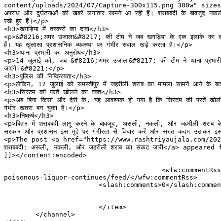
content/uploads/2024/07/Capture-300x115.png 300w" sizes="(max-wi
अपराध और दुर्घटनाओं की खबरें लगातार सामने आ रही हैं। शराबबंदी के बावजूद नक
रखे हुए हैं।</p>

<h3>खगड़िया में तस्करों का दावा</h3>

<p>&#8216;अमर उजाला&#8217; की टीम ने जब खगड़िया के एक इलाके का दौरा किया,
हैं। यह खुलासा प्रशासनिक व्यवस्था पर गंभीर सवाल खड़े करता है।</p>

<h3>थाना प्रभारी का अनुरोध</h3>

<p>14 जुलाई को, जब &#8216;अमर उजाला&#8217; की टीम ने थाना प्रभारी से इस 
जाएंगे।&#8221;</p>

<h3>पुलिस की निष्क्रियता</h3>

<p>लेकिन, 17 जुलाई को समस्तीपुर में जहरीली शराब का मामला सामने आने के बावजूद
<h3>सिस्टम की परतें खोलने का वक्त</h3>

<p>अब बिना किसी और देरी के, यह आवश्यक हो गया है कि सिस्टम की परतें खोली 
गंभीर खतरा बन चुका है।</p>

<h3>निष्कर्ष</h3>

<p>बिहार में शराबबंदी लागू करने के बावजूद, असली, नकली, और जहरीली शराब के क
सरकार और प्रशासन इस मुद्दे पर गंभीरता से विचार करें और सख्त कदम उठाकर इस 
<p>The post <a href="https://www.rashtriyaujala.com/2024
शराबबंदी: असली, नकली, और जहरीली शराब का संकट जारी</a> appea
]]></content:encoded>

					<wfw:commentRss>https://www.rashtriyaujala.com/2024/07/18/liquor-ban-in-bihar-for-eight-years-crisis-of-real-fake-and-
poisonous-liquor-continues/feed/</wfw:commentRss>

			<slash:comments>0</slash:comments>

			</item>

	</channel>
