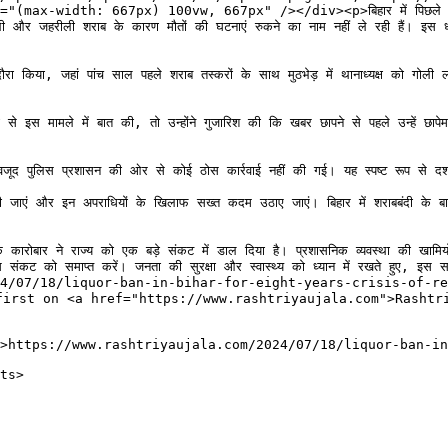
dth: 667px) 100vw, 667px" /></div><p>बिहार में पिछले आठ साल से शर
ली और जहरीली शराब के कारण मौतों की घटनाएं रुकने का नाम नहीं ले रही हैं। इस ध
 जहां पांच साल पहले शराब तस्करों के साथ मुठभेड़ में थानाध्यक्ष को गोली लगी 
मामले में बात की, तो उन्होंने गुजारिश की कि खबर छापने से पहले उन्हें छापे
 पुलिस प्रशासन की ओर से कोई ठोस कार्रवाई नहीं की गई। यह स्पष्ट रूप से दर्शाता
जाएं और इन अपराधियों के खिलाफ सख्त कदम उठाए जाएं। बिहार में शराबबंदी के ब
ारोबार ने राज्य को एक बड़े संकट में डाल दिया है। प्रशासनिक व्यवस्था की खामि
संकट को समाप्त करें। जनता की सुरक्षा और स्वास्थ्य को ध्यान में रखते हुए, इस 
/07/18/liquor-ban-in-bihar-for-eight-years-crisis-of-real-f
red first on <a href="https://www.rashtriyaujala.com">Rashtr