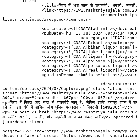
	<item>

		<title>बिहार में आठ साल से शराबबंदी: असली, नकली, और जहरीली शराब का संकट जारी</title>

		<link>https://www.rashtriyaujala.com/2024/07/18/liquor-ban-in-bihar-for-eight-years-crisis-of-real-fake-and-poisonous-liquor-continues/</link>

					<comments>https://www.rashtriyaujala.com/2024/07/18/liquor-ban-in-bihar-for-eight-years-crisis-of-real-fake-and-poisonous-
liquor-continues/#respond</comments>

		<dc:creator><![CDATA[admin]]></dc:creator>

		<pubDate>Thu, 18 Jul 2024 08:07:34 +0000</pubDate>

				<category><![CDATA[ताज़ा खबर]]></category>

		<category><![CDATA[Bihar]]></category>

		<category><![CDATA[bihar liquor scam]]></category>

		<category><![CDATA[fake liquor]]></category>

		<category><![CDATA[liquor]]></category>

		<category><![CDATA[poisonous]]></category>

		<category><![CDATA[poisonous liquor]]></category>

		<category><![CDATA[real liquor]]></category>

		<guid isPermaLink="false">https://www.rashtriyaujala.com/?p=21837</guid>

					<description><![CDATA[<div style="margin-bottom:20px;"><img width="667" height="255" src="https://www.rashtriyaujala.com/wp-
content/uploads/2024/07/Capture.png" class="attachment-
srcset="https://www.rashtriyaujala.com/wp-content/uploa
300w" sizes="(max-width: 667px) 100vw, 667px" /></div>

<p>बिहार में पिछले आठ साल से शराबबंदी लागू है, लेकिन इसके बावजूद राज्य में 
रही हैं। इस धंधे में शामिल लोग पुलिस प्रशासन की निगरानी [&#8230;]</p>

<p>The post <a href="https://www.rashtriyaujala.com/2024
शराबबंदी: असली, नकली, और जहरीली शराब का संकट जारी</a> appea
]]></description>

										<content:encoded><![CDATA[<div style="margin-bott
height="255" src="https://www.rashtriyaujala.com/wp-con
decoding="async" srcset="https://www.rashtriyaujala.com