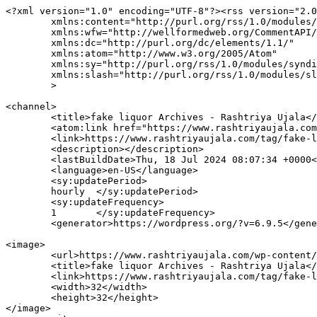
<?xml version="1.0" encoding="UTF-8"?><rss version="2.0
	xmlns:content="http://purl.org/rss/1.0/modules/content/"

	xmlns:wfw="http://wellformedweb.org/CommentAPI/"

	xmlns:dc="http://purl.org/dc/elements/1.1/"

	xmlns:atom="http://www.w3.org/2005/Atom"

	xmlns:sy="http://purl.org/rss/1.0/modules/syndication/"

	xmlns:slash="http://purl.org/rss/1.0/modules/slash/"

	>

<channel>

	<title>fake liquor Archives - Rashtriya Ujala</title>

	<atom:link href="https://www.rashtriyaujala.com/tag/fake-liquor/feed/" rel="self" type="application/rss+xml" />

	<link>https://www.rashtriyaujala.com/tag/fake-liquor/</link>

	<description></description>

	<lastBuildDate>Thu, 18 Jul 2024 08:07:34 +0000</lastBuildDate>

	<language>en-US</language>

	<sy:updatePeriod>

	hourly	</sy:updatePeriod>

	<sy:updateFrequency>

	1	</sy:updateFrequency>

	<generator>https://wordpress.org/?v=6.9.5</generator>

<image>

	<url>https://www.rashtriyaujala.com/wp-content/uploads/2025/08/Untitled-design-150x150.png</url>

	<title>fake liquor Archives - Rashtriya Ujala</title>

	<link>https://www.rashtriyaujala.com/tag/fake-liquor/</link>

	<width>32</width>

	<height>32</height>

</image> 
