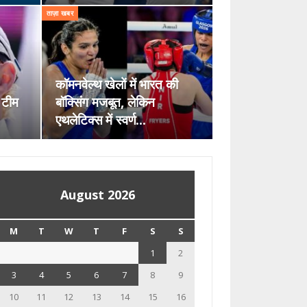
ताज़ा खबर
कॉमनवेल्थ खेलों में भारत की
ड टीम
बॉक्सिंग मजबूत, लेकिन
एथलेटिक्स में स्वर्ण…
August 2026
M
T
W
T
F
S
S
1
2
3
4
5
6
7
8
9
10
11
12
13
14
15
16