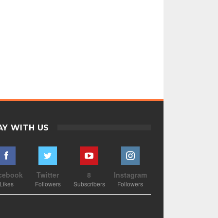
AY WITH US
cebook
Twitter
8
Instagram
Likes
Followers
Subscribers
Followers