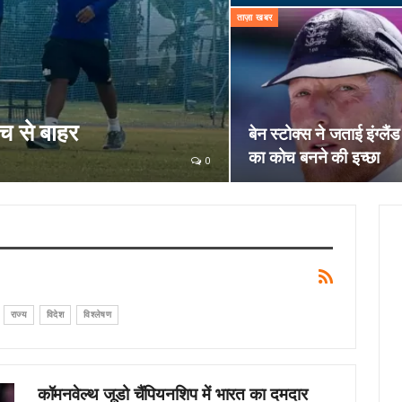
ताज़ा खबर
च से बाहर
बेन स्टोक्स ने जताई इंग्लैं
का कोच बनने की इच्छा
0
राज्य
विदेश
विश्लेषण
कॉमनवेल्थ जूडो चैंपियनशिप में भारत का दमदार